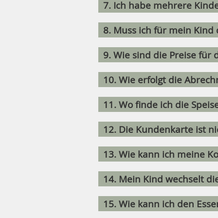
7. Ich habe mehrere Kind
8. Muss ich für mein Kind
9. Wie sind die Preise für
10. Wie erfolgt die Abrec
11. Wo finde ich die Spei
12. Die Kundenkarte ist n
13. Wie kann ich meine K
14. Mein Kind wechselt di
15. Wie kann ich den Ess