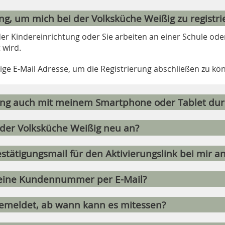
ung, um mich bei der Volksküche Weißig zu registri
der Kindereinrichtung oder Sie arbeiten an einer Schule ode
 wird.
tige E-Mail Adresse, um die Registrierung abschließen zu kö
erung auch mit meinem Smartphone oder Tablet du
 der Volksküche Weißig neu an?
ätigungsmail für den Aktivierungslink bei mir a
eine Kundennummer per E-Mail?
gemeldet, ab wann kann es mitessen?