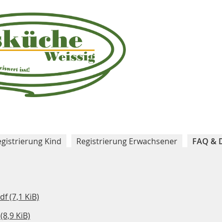
gistrierung Kind
Registrierung Erwachsener
FAQ & 
pdf
(7,1 KiB)
f
(8,9 KiB)