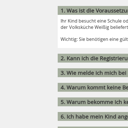
1. Was ist die Voraussetz
Ihr Kind besucht eine Schule o
der Volksküche Weißig beliefert
Wichtig: Sie benötigen eine gül
2. Kann ich die Registri
3. Wie melde ich mich bei
4. Warum kommt keine Best
5. Warum bekomme ich k
6. Ich habe mein Kind an