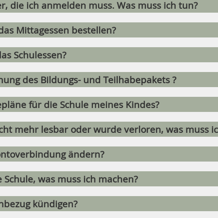
er, die ich anmelden muss. Was muss ich tun?
 das Mittagessen bestellen?
 das Schulessen?
hnung des Bildungs- und Teilhabepakets ?
sepläne für die Schule meines Kindes?
icht mehr lesbar oder wurde verloren, was muss i
ontoverbindung ändern?
e Schule, was muss ich machen?
enbezug kündigen?