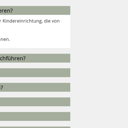
eren?
r Kindereinrichtung, die von
nnen.
rchführen?
n?